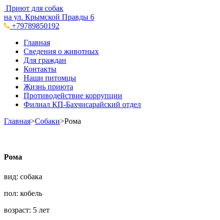
Приют для собак
на ул. Крымской Правды 6
+79789850192
Главная
Сведения о животных
Для граждан
Контакты
Наши питомцы
Жизнь приюта
Противодействие коррупции
Филиал КП-Бахчисарайский отдел
Главная
>
Собаки
>
Рома
Рома
вид: собака
пол: кобель
возраст: 5 лет